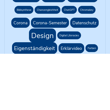
Bildsynthese
Chancengleichheit
ChatGPT
Chromakey
Corona
Corona-Semester
Datenschutz
Design
Digital Literacies
Eigenständigkeit
Erklärvideo
Farben
G1R218
Gleichbehandlung
Green Screen
H5P
KI
Hybride Lehre
Kursformat
Künstliche Intelligenz
Live-Übertragung
Moodle
Medienproduktion
Medientechnik
Mikrofonie