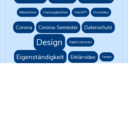
Bildsynthese
Chancengleichheit
ChatGPT
Chromakey
Corona
Corona-Semester
Datenschutz
Design
Digital Literacies
Eigenständigkeit
Erklärvideo
Farben
G1R218
Gleichbehandlung
Green Screen
H5P
KI
Hybride Lehre
Kursformat
Künstliche Intelligenz
Live-Übertragung
Moodle
Medienproduktion
Medientechnik
Mikrofonie