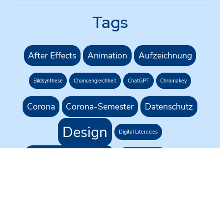
Tags
After Effects
Animation
Aufzeichnung
Bildsynthese
Chancengleichheit
ChatGPT
Chromakey
Corona
Corona-Semester
Datenschutz
Design
Digital Literacies
Eigenständigkeit
Erklärvideo
Farben
G1R218
Gleichbehandlung
Green Screen
H5P
KI
Hybride Lehre
Kursformat