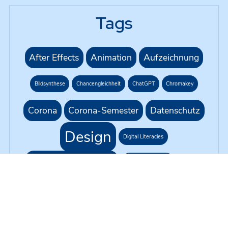
Tags
After Effects
Animation
Aufzeichnung
Bildsynthese
Chancengleichheit
ChatGPT
Chromakey
Corona
Corona-Semester
Datenschutz
Design
Digital Literacies
Eigenständigkeit
Erklärvideo
Farben
G1R218
Gleichbehandlung
Green Screen
H5P
KI
Hybride Lehre
Kursformat