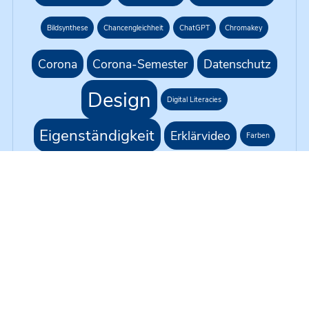
Bildsynthese
Chancengleichheit
ChatGPT
Chromakey
Corona
Corona-Semester
Datenschutz
Design
Digital Literacies
Eigenständigkeit
Erklärvideo
Farben
G1R218
Gleichbehandlung
Green Screen
H5P
KI
Hybride Lehre
Kursformat
Künstliche Intelligenz
Live-Übertragung
Moodle
Medienproduktion
Medientechnik
Mikrofonie