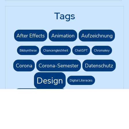
Tags
After Effects
Animation
Aufzeichnung
Bildsynthese
Chancengleichheit
ChatGPT
Chromakey
Corona
Corona-Semester
Datenschutz
Design
Digital Literacies
Eigenständigkeit
Erklärvideo
Farben
G1R218
Gleichbehandlung
Green Screen
H5P
KI
Hybride Lehre
Kursformat