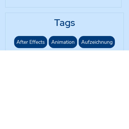
Tags
After Effects
Animation
Aufzeichnung
Bildsynthese
Chancengleichheit
ChatGPT
Chromakey
Corona
Corona-Semester
Datenschutz
Design
Digital Literacies
Eigenständigkeit
Erklärvideo
Farben
G1R218
Gleichbehandlung
Green Screen
H5P