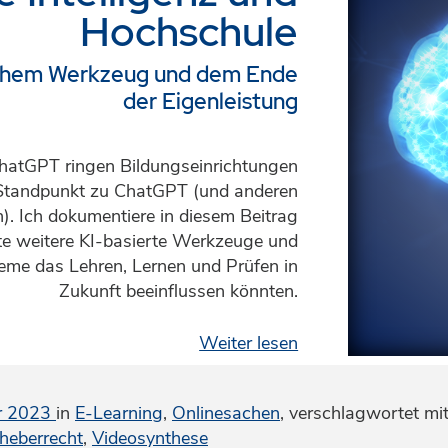
Hochschule
ichem Werkzeug und dem Ende
der Eigenleistung
hatGPT ringen Bildungseinrichtungen
Standpunkt zu ChatGPT (und anderen
n). Ich dokumentiere in diesem Beitrag
te weitere KI-basierte Werkzeuge und
teme das Lehren, Lernen und Prüfen in
Zukunft beeinflussen könnten.
Weiter lesen
r 2023
in
E-Learning
,
Onlinesachen
,
verschlagwortet mi
heberrecht
,
Videosynthese