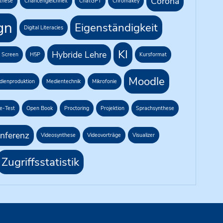
Corona
nthese
Chancengleichheit
ChatGPT
Chromakey
gn
Eigenständigkeit
Digital Literacies
KI
Hybride Lehre
 Screen
H5P
Kursformat
Moodle
dienproduktion
Medientechnik
Mikrofonie
e-Test
Open Book
Proctoring
Projektion
Sprachsynthese
nferenz
Videosynthese
Videovorträge
Visualizer
Zugriffsstatistik