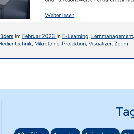
Weiter lesen
Lüders
im
Februar 2023
in
E-Learning
,
Lernmanagement
Medientechnik
,
Mikrofonie
,
Projektion
,
Visualizer
,
Zoom
Ta