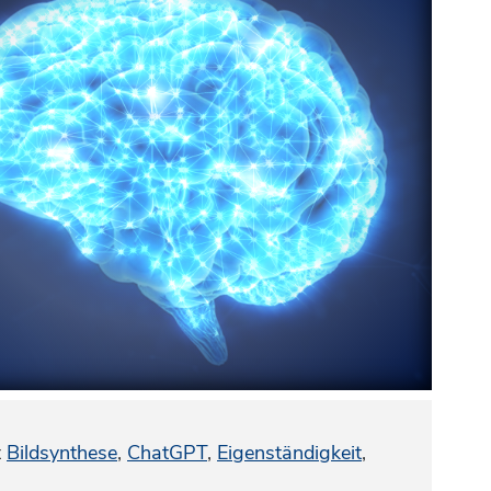
t
Bildsynthese
,
ChatGPT
,
Eigenständigkeit
,