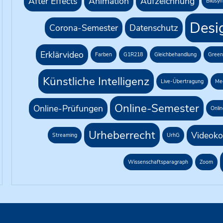
After Effects
Animation
Aufzeichnung
Bildsy
Desi
Corona-Semester
Datenschutz
Erklärvideo
Farben
G1R218
Gleichbehandlung
Green
Künstliche Intelligenz
Live-Übertragung
Me
Online-Semester
Online-Prüfungen
Onlin
Urheberrecht
Videoko
Streaming
UrhG
Wissenschaftsparagraph
Zoom