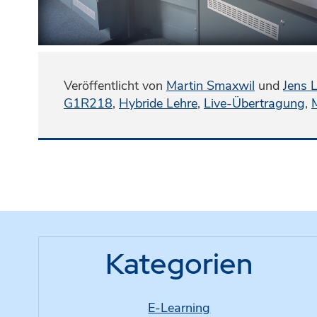
Veröffentlicht von
Martin Smaxwil
und
Jens 
G1R218
,
Hybride Lehre
,
Live-Übertragung
,
Kategorien
E-Learning