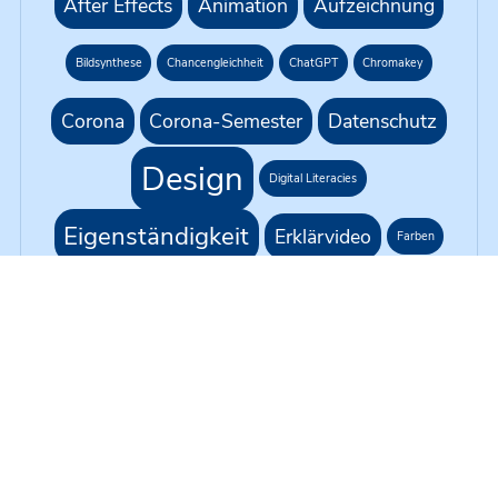
After Effects
Animation
Aufzeichnung
Bildsynthese
Chancengleichheit
ChatGPT
Chromakey
Corona
Corona-Semester
Datenschutz
Design
Digital Literacies
Eigenständigkeit
Erklärvideo
Farben
G1R218
Gleichbehandlung
Green Screen
H5P
KI
Hybride Lehre
Kursformat
Künstliche Intelligenz
Live-Übertragung
Moodle
Medienproduktion
Medientechnik
Mikrofonie