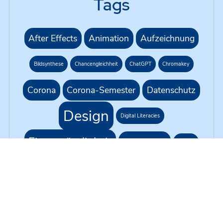
Tags
After Effects
Animation
Aufzeichnung
Bildsynthese
Chancengleichheit
ChatGPT
Chromakey
Corona
Corona-Semester
Datenschutz
Design
Digital Literacies
Eigenständigkeit
Erklärvideo
Farben
G1R218
Gleichbehandlung
Green Screen
H5P
KI
Hybride Lehre
Kursformat
Künstliche Intelligenz
Live-Übertragung